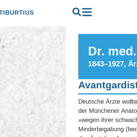
 TIBURTIUS
Dr. med.
1843–1927, Är
Avantgardis
Deutsche Ärzte wollt
der Münchener Anato
»wegen ihrer schwache
Minderbegabung (bedi